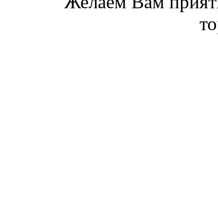
Желаем Вам прият
то