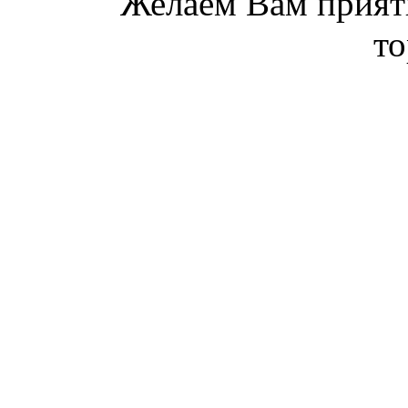
Желаем Вам прият
то