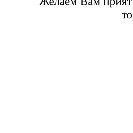
Желаем Вам прият
то