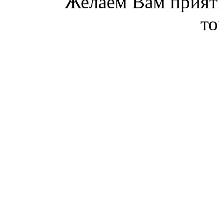
Желаем Вам прият
то