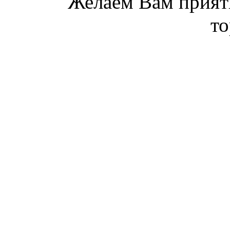
Желаем Вам прият
то