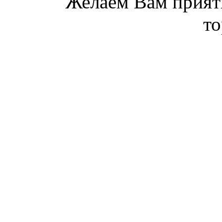
Желаем Вам прият
то