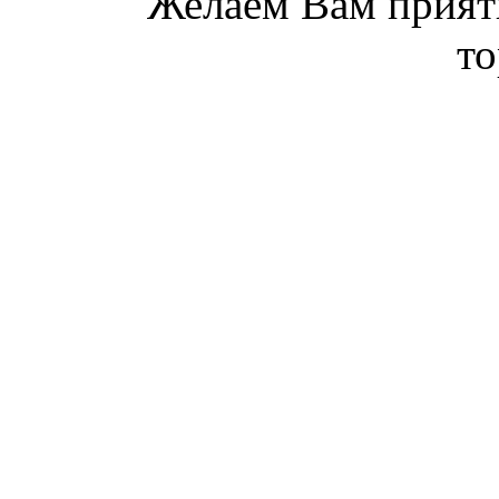
Желаем Вам прият
то