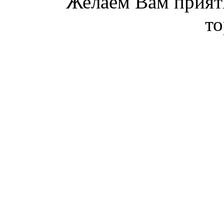
Желаем Вам прият
то